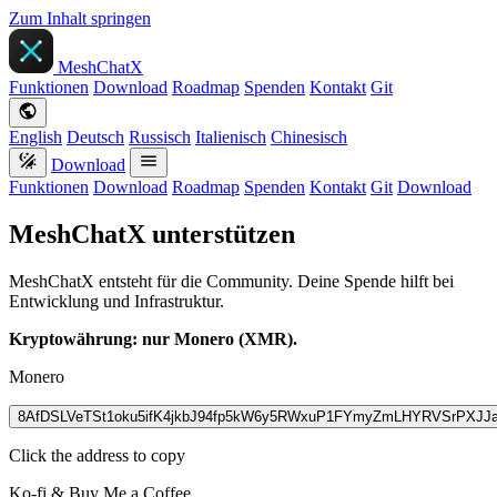
Zum Inhalt springen
MeshChatX
Funktionen
Download
Roadmap
Spenden
Kontakt
Git
English
Deutsch
Russisch
Italienisch
Chinesisch
Download
Funktionen
Download
Roadmap
Spenden
Kontakt
Git
Download
MeshChatX unterstützen
MeshChatX entsteht für die Community. Deine Spende hilft bei
Entwicklung und Infrastruktur.
Kryptowährung: nur Monero (XMR).
Monero
8AfDSLVeTSt1oku5ifK4jkbJ94fp5kW6y5RWxuP1FYmyZmLHYRVSrPX
Click the address to copy
Ko-fi & Buy Me a Coffee