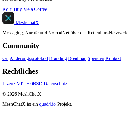
Ko-fi
Buy Me a Coffee
MeshChatX
Messaging, Anrufe und NomadNet über das Reticulum-Netzwerk.
Community
Git
Änderungsprotokoll
Branding
Roadmap
Spenden
Kontakt
Rechtliches
Lizenz
MIT + 0BSD
Datenschutz
© 2026 MeshChatX.
MeshChatX ist ein
quad4.io
-Projekt.