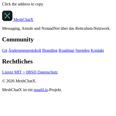
Click the address to copy
MeshChatX
Messaging, Anrufe und NomadNet über das Reticulum-Netzwerk.
Community
Git
Änderungsprotokoll
Branding
Roadmap
Spenden
Kontakt
Rechtliches
Lizenz
MIT + 0BSD
Datenschutz
© 2026 MeshChatX.
MeshChatX ist ein
quad4.io
-Projekt.