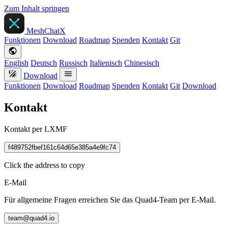
Zum Inhalt springen
MeshChatX
Funktionen
Download
Roadmap
Spenden
Kontakt
Git
English
Deutsch
Russisch
Italienisch
Chinesisch
Download
Funktionen
Download
Roadmap
Spenden
Kontakt
Git
Download
Kontakt
Kontakt per LXMF
f489752fbef161c64d65e385a4e9fc74
Click the address to copy
E-Mail
Für allgemeine Fragen erreichen Sie das Quad4-Team per E-Mail.
team@quad4.io