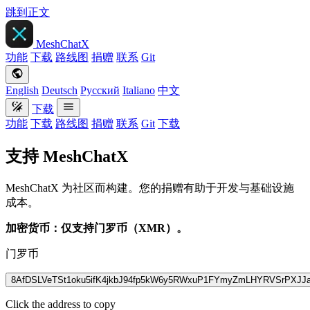
跳到正文
MeshChatX
功能
下载
路线图
捐赠
联系
Git
English
Deutsch
Русский
Italiano
中文
下载
功能
下载
路线图
捐赠
联系
Git
下载
支持 MeshChatX
MeshChatX 为社区而构建。您的捐赠有助于开发与基础设施
成本。
加密货币：仅支持门罗币（XMR）。
门罗币
8AfDSLVeTSt1oku5ifK4jkbJ94fp5kW6y5RWxuP1FYmyZmLHYRVSrPX
Click the address to copy