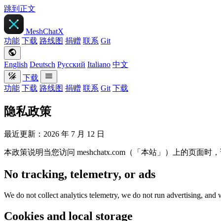
跳到正文
MeshChatX
功能
下载
路线图
捐赠
联系
Git
English
Deutsch
Русский
Italiano
中文
下载
功能
下载
路线图
捐赠
联系
Git
下载
隐私政策
最近更新：2026 年 7 月 12 日
本政策说明当您访问 meshchatx.com（「本站」）上的页面时
No tracking, telemetry, or ads
We do not collect analytics telemetry, we do not run advertising, and w
Cookies and local storage