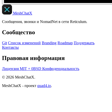
MeshChatX
Сообщения, звонки и NomadNet в сети Reticulum.
Сообщество
Git
Список изменений
Branding
Roadmap
Поддержать
Контакты
Правовая информация
Лицензия
MIT + 0BSD
Конфиденциальность
© 2026 MeshChatX.
MeshChatX - проект
quad4.io
.