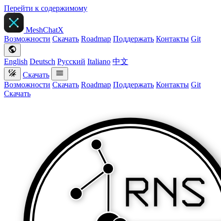
Перейти к содержимому
MeshChatX
Возможности
Скачать
Roadmap
Поддержать
Контакты
Git
English
Deutsch
Русский
Italiano
中文
Скачать
Возможности
Скачать
Roadmap
Поддержать
Контакты
Git
Скачать